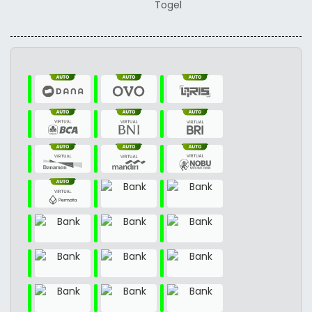
Togel